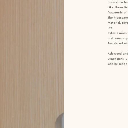
inspiration fr
Like these li
fragments of 
The transpare
material, rev
life.
Kytos evokes 
craftsmanship
Translated wi
Ash wood and 
Dimensions: 
Can be made