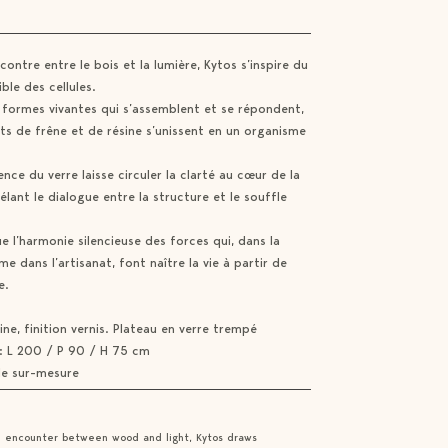
contre entre le bois et la lumière, Kytos s’inspire du
ble des cellules.
ormes vivantes qui s’assemblent et se répondent,
ts de frêne et de résine s’unissent en un organisme
nce du verre laisse circuler la clarté au cœur de la
élant le dialogue entre la structure et le souffle
e l’harmonie silencieuse des forces qui, dans la
 dans l’artisanat, font naître la vie à partir de
e.
ine, finition vernis. Plateau en verre trempé
: L 200 / P 90 / H 75 cm
 de sur-mesure
e encounter between wood and light, Kytos draws