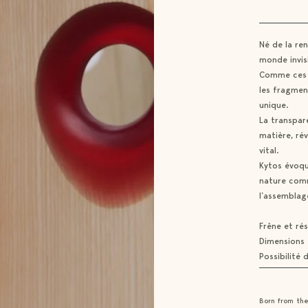
Né de la ren
monde invisi
Comme ces f
les fragmen
unique.
La transpare
matière, rév
vital.
Kytos évoqu
nature comme
l’assemblag
Frêne et rés
Dimensions 
Possibilité
Born from th