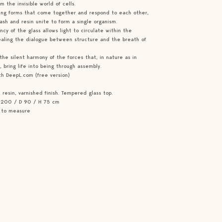
om the invisible world of cells.
ving forms that come together and respond to each other,
ash and resin unite to form a single organism.
ncy of the glass allows light to circulate within the
ealing the dialogue between structure and the breath of
the silent harmony of the forces that, in nature as in
, bring life into being through assembly.
th DeepL.com (free version)
resin, varnished finish. Tempered glass top.
L 200 / D 90 / H 75 cm
 to measure